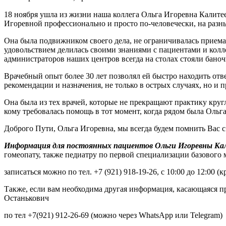
18 ноября ушла из жизни наша коллега Ольга Игоревна Калитеев
Игоревной профессионально и просто по-человечески, на разн
Она была подвижником своего дела, не ограничивалась приема
удовольствием делилась своими знаниями с пациентами и колл
администраторов наших центров всегда на столах стояли бано
Врачебный опыт более 30 лет позволял ей быстро находить отве
рекомендации и назначения, не только в острых случаях, но и 
Она была из тех врачей, которые не прекращают практику кругло
кому требовалась помощь в тот момент, когда рядом была Оль
Доброго Пути, Ольга Игоревна, мы всегда будем помнить Вас 
Информация для постоянных пациентов
Ольги Игоревны Ка
гомеопату, также педиатру по первой специализации базового
записаться можно по тел. +7 (921) 918-19-26, с 10:00 до 12:00 (
Также, если вам необходима другая информация, касающаяся 
Останькович
по тел +7(921) 912-26-69 (можно через WhatsApp или Telegram)