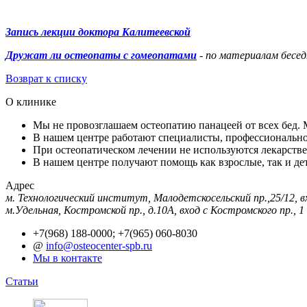
Запись лекции доктора Калитеевской
Дружат ли остеопаты с гомеопатами
-
по материалам бесед
Возврат к списку
О клинике
Мы не провозглашаем остеопатию панацеей от всех бед.
В нашем центре работают специалисты, профессиональн
При остеопатическом лечении не используются лекарств
В нашем центре получают помощь как взрослые, так и де
Адрес
м. Технологический институт, Малодетскосельский пр.,25/12, в
м.Удельная, Костромской пр., д.10А, вход с Костромского пр., 1
+7(968) 188-0000; +7(965) 060-8030
@
info@osteocenter-spb.ru
Мы в контакте
Статьи