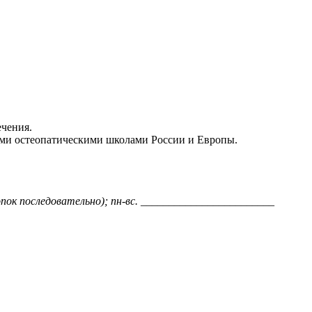
ечения.
ыми остеопатическими школами России и Европы.
нопок последовательно); пн-вс. ________________________