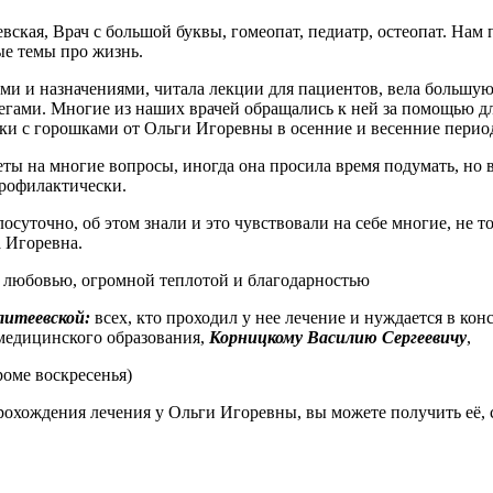
ская, Врач с большой буквы, гомеопат, педиатр, остеопат. Нам п
ые темы про жизнь.
ми и назначениями, читала лекции для пациентов, вела большую
егами. Многие из наших врачей обращались к ней за помощью дл
чки с горошками от Ольги Игоревны в осенние и весенние пери
ты на многие вопросы, иногда она просила время подумать, но в
профилактически.
суточно, об этом знали и это чувствовали на себе многие, не то
га Игоревна.
с любовью, огромной теплотой и благодарностью
литеевской:
всех, кто проходил у нее лечение и нуждается в кон
 медицинского образования,
Корницкому В
асилию Сергеевичу
,
кроме воскресенья)
прохождения лечения у Ольги Игоревны, вы можете получить её,